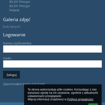
83-251 Pinczyn
83-251 Pinczyn
Poland
Galeria zdjęć
brak danych
Logowanie
Nazwa użytkownika:
Hasło:
Zapomniałem loginu lub hasła
Ta strona wykorzystuje pliki cookies. Korzystając z niej 
wyrażasz zgodę na ich używanie, zgodnie z aktualnymi 
ustawieniami przeglądarki.

Więcej informacji znajdziesz w 
Polityce prywatności
.