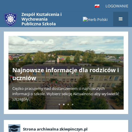
LOGOWANIE
Zespół Kształcenia i
Wychowania
Publiczna Szkoła
Podstawowa
im. Bohaterów
Strona
Westerplatte
główna
w Pinczynie
Najnowsze informacje dla rodziców i
uczniów
Ciężko pracujemy nad dostarczeniem ci najnowszych
informacji o szkole. Wybierz sekcję Aktualności aby wyświetlić
szczegóły.
Strona archiwalna zkiwpinczyn.pl