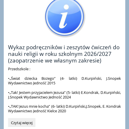
Wykaz podręczników i zeszytów ćwiczeń do
nauki religii w roku szkolnym 2026/2027
(zaopatrzenie we własnym zakresie)
Przedszkole :
•„Świat dziecka Bożego” (4- latki) D.Kurpiński, J.Snopek
Wydawnictwo Jedność 2015
•„Tak! Jestem przyjacielem Jezusa” (5- latki) E.Kondrak, D.Kurpiński,
J.Snopek Wydawnictwo Jedność 2024
•„TAK! Jezus mnie kocha” (6- latki) D.Kurpiński,J.Snopek, E. Kondrak
Wydawnictwo Jedność Kielce 2020
Wykaz
Czytaj więcej
podręczników