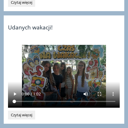
Wyrazy
Czytaj więcej
współczucia:
Udanych wakacji!
Udanych
Czytaj więcej
wakacji!: