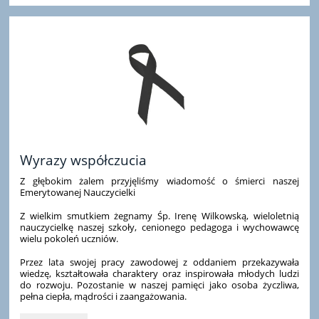
i
zeszytów
ćwiczeń
do
nauki
religii
w
roku
szkolnym
2026/2027
(zaopatrzenie
we
Wyrazy współczucia
własnym
zakresie):
Z głębokim żalem przyjęliśmy wiadomość o śmierci naszej
Emerytowanej Nauczycielki
Z wielkim smutkiem żegnamy Śp. Irenę Wilkowską, wieloletnią
nauczycielkę naszej szkoły, cenionego pedagoga i wychowawcę
wielu pokoleń uczniów.
Przez lata swojej pracy zawodowej z oddaniem przekazywała
wiedzę, kształtowała charaktery oraz inspirowała młodych ludzi
do rozwoju. Pozostanie w naszej pamięci jako osoba życzliwa,
pełna ciepła, mądrości i zaangażowania.