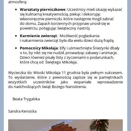
atmosferą:
Warsztaty pierniczkowe
: Uczestnicy mieli okazję wykazać
się kulinarną kreatywnością, piekąc i dekorując
własnoręcznie pierniczki, które następnie mogli zabrać
do domu. Zapach korzennych przypraw unosił się w
powietrzu, potęgując świąteczny nastrój.
Karmienie zwierząt
: Możliwość pogłaskania
i nakarmienia zwierząt była dla wielu dzieci dużą frajdą.
Pomocnicy Mikołaja
: Elfy i uśmiechnięte Śnieżynki dbały
o to, by nikt się nie nudził, prowadząc zabawy i animacje.
Dzieci również pisały listy z życzeniami o podarunkach,
które chcą od Świętego Mikołaja.
Wycieczka do Wioski Mikołaja 11 grudnia była pełnym sukcesem.
To wydarzenie, które z pewnością zapisze się w pamiętnikach
wszystkich uczestników jako wspaniałe wprowadzenie
do nadchodzących świąt Bożego Narodzenia.
Beata Trygalska
Sandra Kensicka