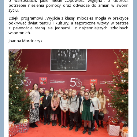
o wartościach, jakie niesie „Opowieść wigilijna”: o dobroci,
potrzebie niesienia pomocy oraz odwadze do zmian w swoim
życiu.
Dzięki programowi „Wyjście z klasą” młodzież mogła w praktyce
odkrywać świat teatru i kultury, a tegoroczne wizyty w teatrze
z pewnością staną się jednymi z najcenniejszych szkolnych
wspomnień.
Joanna Marcinczyk