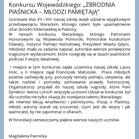
Konkursu Wojewódzkiego: „ZBRODNIA
PIAŚNICKA – MŁODZI PAMIĘTAJĄ”
Uczniowie klas VII i VIII naszej szkoły wzięli udział w wyjątkowym
przedsięwzięciu literackim, którego celem było upamiętnienie
ofiar zbrodni hitlerowskiej w Piaśnicy.
W ramach konkursu literackiego, którego Patronami
Honorowymi są: Wojewoda Pomorski, Pomorskie Kuratorium
Oświaty, Instytut Pamięci Narodowej, Prezydent Miasta Gdyni,
młodzież miała za zadanie napisać autorskie wiersze poświęcone
tragicznym wydarzeniom, które rozegrały się w lasach piaśnickich
podczas II wojny światowej.
I miejsce w tym konkursie zajęła uczennica naszej szkoły Laura
Holc, a II miejsce zajął Franciszek Matuszek. Prace młodych
poetów zachwyciły jury, poruszyły tematy pamięci, cierpienia, ale
także nadziei i potrzeby zachowania prawdy historycznej.
Organizatorzy przysłali do naszej szkoły nagrody, które Pani
Dyrektor Iwona Loroch wręczyła uczniom.Udział w konkursie był
dla uczniów nie tylko okazją do rozwijania talentu literackiego,
ale również lekcją wrażliwości i patriotyzmu. Pisząc o Piaśnicy,
młodzi autorzy starali się zrozumieć, czym jest zło wojny i jak
ważne jest, by nie zapominać o ofiarach.
W fotorelacji zamieszczamy piękne wiersze naszych uczniów.
Magdalena Piernicka