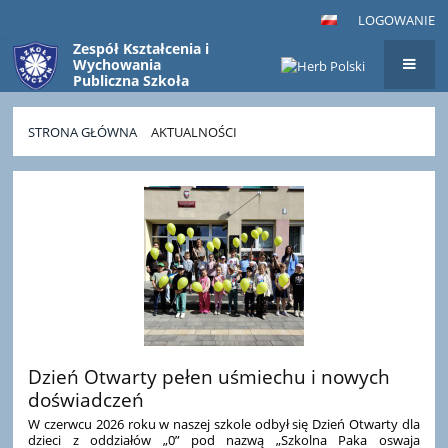
LOGOWANIE
Zespół Kształcenia i
Wychowania
Publiczna Szkoła
Podstawowa
im. Bohaterów
Westerplatte
STRONA GŁÓWNA
AKTUALNOŚCI
w Pinczynie
Aktualności
Dzień Otwarty pełen uśmiechu i nowych
doświadczeń
W czerwcu 2026 roku w naszej szkole odbył się Dzień Otwarty dla
dzieci z oddziałów „0” pod nazwą „Szkolna Paka oswaja