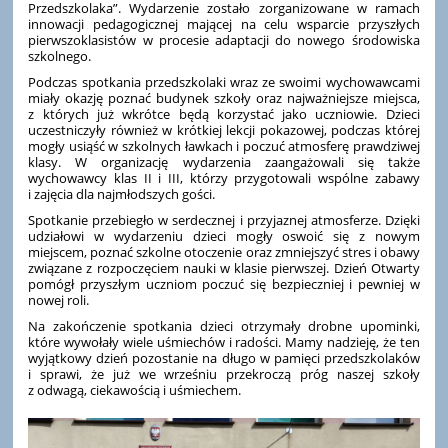
Przedszkolaka”. Wydarzenie zostało zorganizowane w ramach
innowacji pedagogicznej mającej na celu wsparcie przyszłych
pierwszoklasistów w procesie adaptacji do nowego środowiska
szkolnego.
Podczas spotkania przedszkolaki wraz ze swoimi wychowawcami
miały okazję poznać budynek szkoły oraz najważniejsze miejsca,
z których już wkrótce będą korzystać jako uczniowie. Dzieci
uczestniczyły również w krótkiej lekcji pokazowej, podczas której
mogły usiąść w szkolnych ławkach i poczuć atmosferę prawdziwej
klasy. W organizację wydarzenia zaangażowali się także
wychowawcy klas II i III, którzy przygotowali wspólne zabawy
i zajęcia dla najmłodszych gości.
Spotkanie przebiegło w serdecznej i przyjaznej atmosferze. Dzięki
udziałowi w wydarzeniu dzieci mogły oswoić się z nowym
miejscem, poznać szkolne otoczenie oraz zmniejszyć stres i obawy
związane z rozpoczęciem nauki w klasie pierwszej. Dzień Otwarty
pomógł przyszłym uczniom poczuć się bezpieczniej i pewniej w
nowej roli.
Na zakończenie spotkania dzieci otrzymały drobne upominki,
które wywołały wiele uśmiechów i radości. Mamy nadzieję, że ten
wyjątkowy dzień pozostanie na długo w pamięci przedszkolaków
i sprawi, że już we wrześniu przekroczą próg naszej szkoły
z odwagą, ciekawością i uśmiechem.